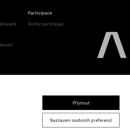
Participace
ejňované
Archiv participací
ukromí
Přijmout
Nastavení osobních preferencí