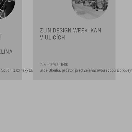
ZLIN DESIGN WEEK: KAM
Í
V ULICÍCH
ZLÍNA
7. 5. 2026 / 16:00
 Soudní 1 (zlínský zámek)
ulice Dlouhá, prostor před Zelenáčovou šopou a prode