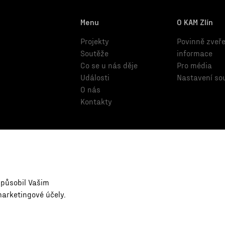
Menu
O KAM Zlín
Projekty
Povinně zveř
Soutěže
informace
Co se u nás děje
Pro média
Události
Nastavení so
O nás
Kontakty
způsobil Vašim
marketingové účely.
Zlína