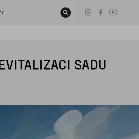
w.dataLayer || []; function gtag()
TY
VITALIZACI SADU