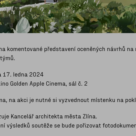
a komentované představení oceněných návrhů na re
 týmů.
a 17. ledna 2024
kino Golden Apple Cinema, sál č. 2
a, na akci je nutné si vyzvednout místenku na pok
zuje Kancelář architekta města Zlína.
ní výsledků soutěže se bude pořizovat fotodokume