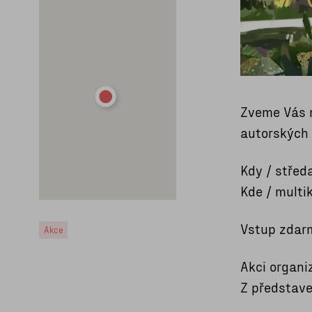
Zveme Vás n
autorských
Kdy / střed
Kde / multi
Vstup zdarm
Akce
Akci organi
Z představe