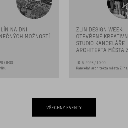
LÍN NA DNI
ZLIN DESIGN WEEK:
NEČNÝCH MOŽNOSTÍ
OTEVŘENÉ KREATIVN
STUDIO KANCELÁŘE
ARCHITEKTA MĚSTA 
26 / 9:00
10. 5. 2026 / 10:00
do 2. NP, Galerie Na Schodech
Míru
Kancelář architekta města Zlína,
VŠECHNY EVENTY