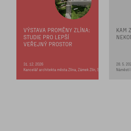
VÝSTAVA PROMĚNY ZLÍNA:
KAM Z
STUDIE PRO LEPŠÍ
NEKO
VEŘEJNÝ PROSTOR
31. 12. 2026
28. 5. 20
Kancelář architekta města Zlína, Zámek Zlín, Soudní 1, schodiště 
Náměstí 