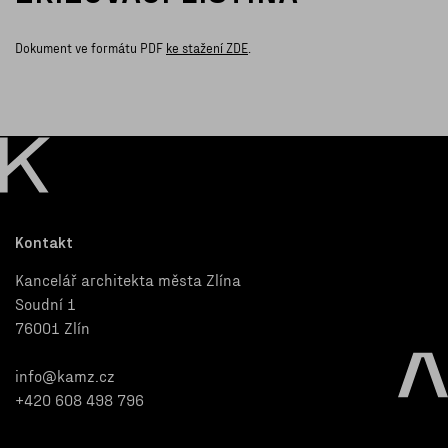
Dokument ve formátu PDF
ke stažení ZDE
.
Kontakt
Kancelář architekta města Zlína
Soudní 1
76001 Zlín
info@kamz.cz
+420 608 498 796