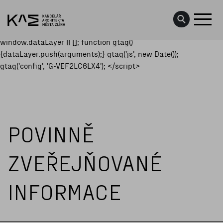
<script async
src="https://www.googletagmanager.com/gtag/js?id=G-
VEF2LC6LX4"></script> <script> window.dataLayer =
window.dataLayer || []; function gtag()
{dataLayer.push(arguments);} gtag('js', new Date());
PROJEKTY
gtag('config', 'G-VEF2LC6LX4'); </script>
KONCEPCE
DATA O MĚSTĚ
POVINNĚ
AKTUALITY
ZVEŘEJŇOVANÉ
UDÁLOSTI
INFORMACE
O NÁS
KONTAKTY