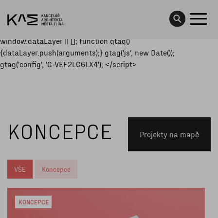
<script async
src="https://www.googletagmanager.com/gtag/js?id=G-
VEF2LC6LX4"></script> <script> window.dataLayer =
window.dataLayer || []; function gtag()
{dataLayer.push(arguments);} gtag('js', new Date());
PROJEKTY
gtag('config', 'G-VEF2LC6LX4'); </script>
KONCEPCE
DATA O MĚSTĚ
KONCEPCE
AKTUALITY
Projekty na mapě
UDÁLOSTI
VŠE
Koncepce
O NÁS
KONCEPCE
KONTAKTY