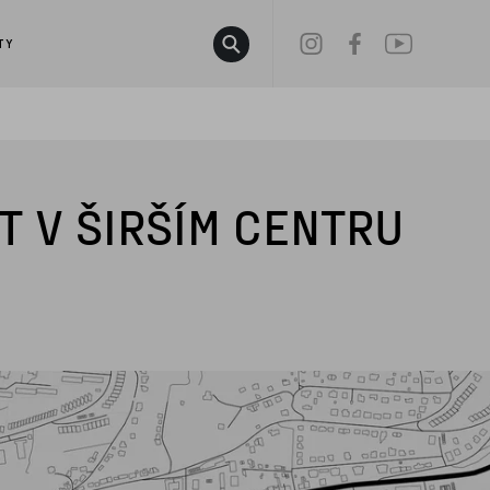
w.dataLayer || []; function gtag()
TY
T V ŠIRŠÍM CENTRU