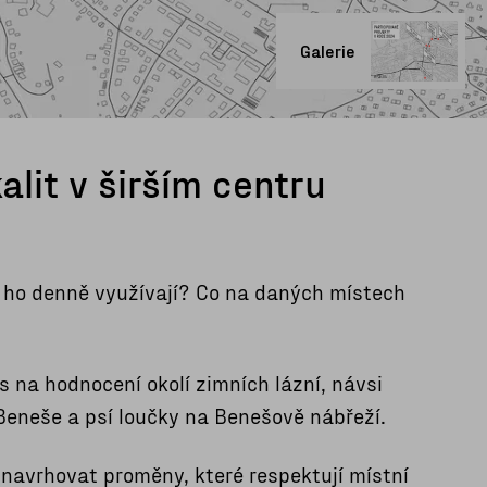
Galerie
alit v širším centru
ří ho denně využívají? Co na daných místech
ás na hodnocení okolí zimních lázní, návsi
Beneše a psí loučky na Benešově nábřeží.
navrhovat proměny, které respektují místní