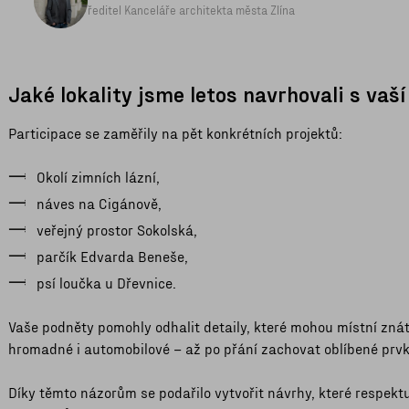
ředitel Kanceláře architekta města Zlína
Jaké lokality jsme letos navrhovali s vaš
Participace se zaměřily na pět konkrétních projektů:
Okolí zimních lázní,
náves na Cigánově,
veřejný prostor Sokolská,
parčík Edvarda Beneše,
psí loučka u Dřevnice.
Vaše podněty pomohly odhalit detaily, které mohou místní znát 
hromadné i automobilové – až po přání zachovat oblíbené prvky,
Díky těmto názorům se podařilo vytvořit návrhy, které respektují