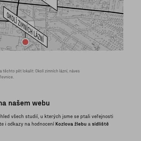
 těchto pět lokalit: Okolí zimních lázní, náves
řevnice.
í na našem webu
led všech studií, u kterých jsme se ptali veřejnosti
ete i odkazy na hodnocení
Kozlova žlebu
a
sídliště