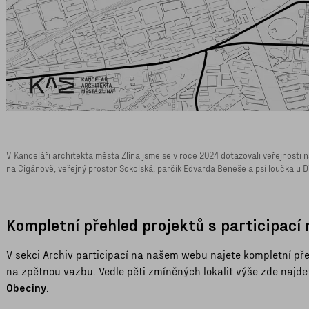
V Kanceláři architekta města Zlína jsme se v roce 2024 dotazovali veřejnosti na
na Cigánově, veřejný prostor Sokolská, parčík Edvarda Beneše a psí loučka u D
Kompletní přehled projektů s participac
V sekci Archiv participací na našem webu najete kompletní přeh
na zpětnou vazbu. Vedle pěti zmíněných lokalit výše zde najd
Obeciny
.