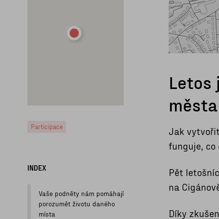
Letos 
města
Participace
Jak vytvoři
funguje, co
INDEX
Pět letošníc
na Cigánově
Vaše podněty nám pomáhají
porozumět životu daného
Díky zkušen
místa