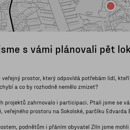
jsme s vámi plánovali pět lok
t veřejný prostor, který odpovídá potřebám lidí, kte
 chybí a co by rozhodně nemělo zmizet?
h projektů zahrnovalo i participaci. Ptali jsme se v
, veřejného prostoru na Sokolské, parčíku Edvarda 
ostem, podnětům i přáním obyvatel Zlín jsme mohli 