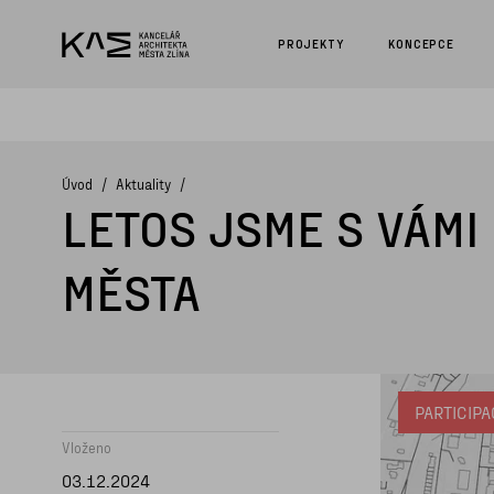
<script async src="https://www.googletagmanager.com/gtag/js?
{dataLayer.push(arguments);} gtag('js', new Date()); gtag('config
PROJEKTY
KONCEPCE
Úvod
Aktuality
LETOS JSME S VÁMI
MĚSTA
PARTICIPA
Vloženo
03.12.2024