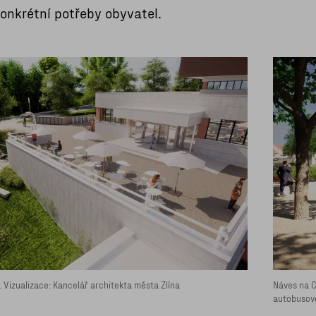
konkrétní potřeby obyvatel.
í. Vizualizace: Kancelář architekta města Zlína
Náves na C
autobusové