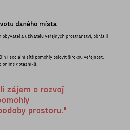
votu daného místa
obyvatel a uživatelů veřejných prostranství, obrátili
n i sociální sítě pomohly oslovit širokou veřejnost.
o online dotazníků.
li zájem o rozvoj
pomohly
podoby prostoru."