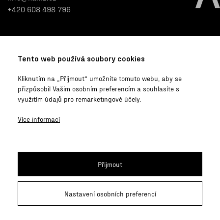
+420 608 498 796
Menu
O KAM Zlín
Tento web používá soubory cookies
Projekty
Povinně zveřejňované
Kliknutím na „Přijmout“ umožníte tomuto webu, aby se
Soutěže
informace
přizpůsobil Vašim osobním preferencím a souhlasíte s
Co se u nás děje
Pro média
využitím údajů pro remarketingové účely.
Události
Nastavení soukromí
O nás
Více informací
Kontakty
Participace
Přijmout
Archiv participací
Nastavení osobních preferencí
© 2026 Kancelář architekta města Zlína