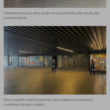
Pohledová betonová stěna na jižní straně podchodu může sloužit jako
promítací plocha.
Dnes nevyužité komerční jednotky mohou nabídnout prezentační
a vzdělávací prostor a zázemí.