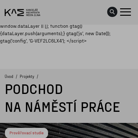
<script async
src="https://www.googletagmanager.com/gtag/js?id=G-
VEF2LC6LX4"></script> <script> window.dataLayer =
window.dataLayer || []; function gtag()
{dataLayer.push(arguments);} gtag('js', new Date());
PROJEKTY
gtag('config', 'G-VEF2LC6LX4'); </script>
KONCEPCE
DATA O MĚSTĚ
Úvod
Projekty
PODCHOD
AKTUALITY
UDÁLOSTI
NA NÁMĚSTÍ PRÁCE
O NÁS
KONTAKTY
Prověřovací studie