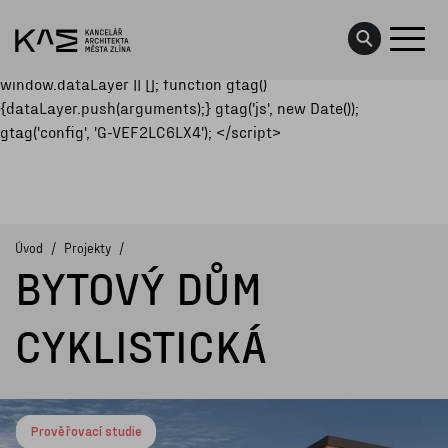
<script async
src="https://www.googletagmanager.com/gtag/js?id=G-
VEF2LC6LX4"></script> <script> window.dataLayer =
window.dataLayer || []; function gtag()
{dataLayer.push(arguments);} gtag('js', new Date());
PROJEKTY
gtag('config', 'G-VEF2LC6LX4'); </script>
KONCEPCE
DATA O MĚSTĚ
Úvod
Projekty
BYTOVÝ DŮM
AKTUALITY
UDÁLOSTI
CYKLISTICKÁ
O NÁS
KONTAKTY
Prověřovací studie