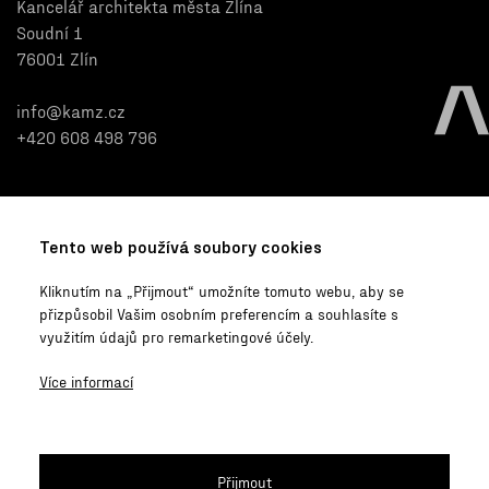
Kancelář architekta města Zlína
Soudní 1
76001 Zlín
info@kamz.cz
+420 608 498 796
Menu
O KAM Zlín
Tento web používá soubory cookies
Projekty
Povinně zveřejňované
Kliknutím na „Přijmout“ umožníte tomuto webu, aby se
Soutěže
informace
přizpůsobil Vašim osobním preferencím a souhlasíte s
Co se u nás děje
Pro média
využitím údajů pro remarketingové účely.
Události
Nastavení soukromí
O nás
Více informací
Kontakty
Participace
Přijmout