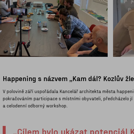
Happening s názvem „Kam dál? Kozlův žl
V polovině září uspořádala Kancelář architekta města happeni
pokračováním participace s místními obyvateli, předcházelo jí 
a celodenní odborný workshop.
„Cílem bylo ukázat potenciál 