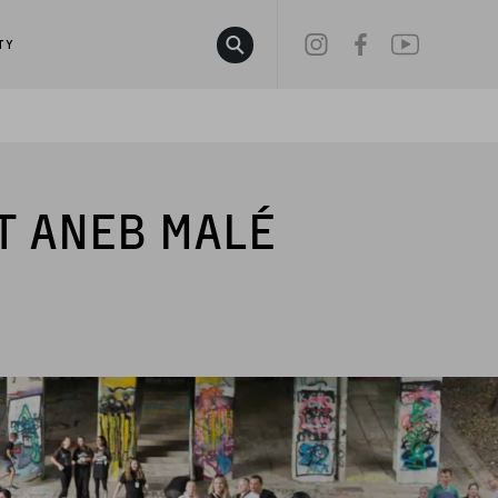
w.dataLayer || []; function gtag()
TY
T ANEB MALÉ