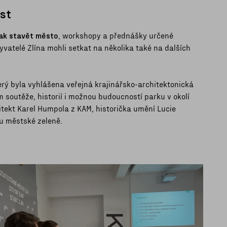
ost
ak stavět město
, workshopy a přednášky určené
vatelé Zlína mohli setkat na několika také na dalších
terý byla vyhlášena veřejná krajinářsko-architektonická
 soutěže, historií i možnou budoucností parku v okolí
itekt Karel Humpola z KAM, historička umění Lucie
 městské zeleně.