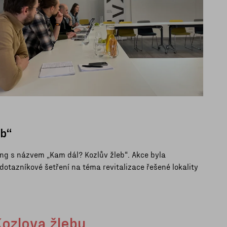
eb“
ng s názvem „Kam dál? Kozlův žleb“. Akce byla
dotazníkové šetření na téma revitalizace řešené lokality
Kozlova žlebu