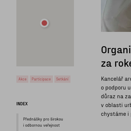
Organi
za ro
Kancelář ar
Akce
Participace
Setkání
o podporu u
důraz na za
INDEX
v oblasti ur
chystáme i 
Přednášky pro širokou
i odbornou veřejnost