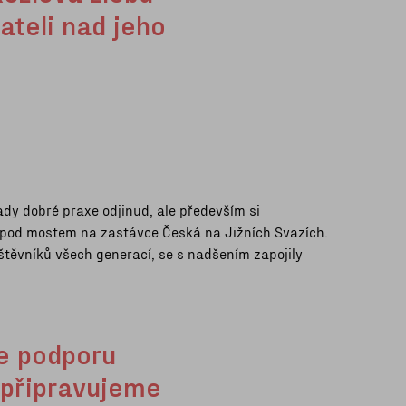
vateli nad jeho
ady dobré praxe odjinud, ale především si
r pod mostem na zastávce Česká na Jižních Svazích.
štěvníků všech generací, se s nadšením zapojily
me podporu
 připravujeme