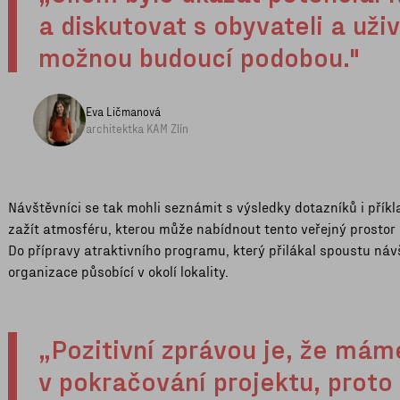
a diskutovat s obyvateli a uži
možnou budoucí podobou."
Eva Ličmanová
architektka KAM Zlín
Návštěvníci se tak mohli seznámit s výsledky dotazníků i příkl
zažít atmosféru, kterou může nabídnout tento veřejný prosto
Do přípravy atraktivního programu, který přilákal spoustu náv
organizace působící v okolí lokality.
„Pozitivní zprávou je, že má
v pokračování projektu, proto