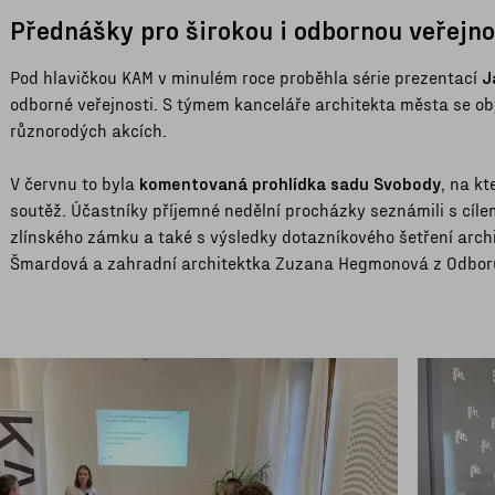
Přednášky pro širokou i odbornou veřejn
Pod hlavičkou KAM v minulém roce proběhla série prezentací
J
odborné veřejnosti. S týmem kanceláře architekta města se oby
různorodých akcích.
V červnu to byla
komentovaná prohlídka sadu Svobody
, na k
soutěž. Účastníky příjemné nedělní procházky seznámili s cílem
zlínského zámku a také s výsledky dotazníkového šetření arch
Šmardová a zahradní architektka Zuzana Hegmonová z Odboru